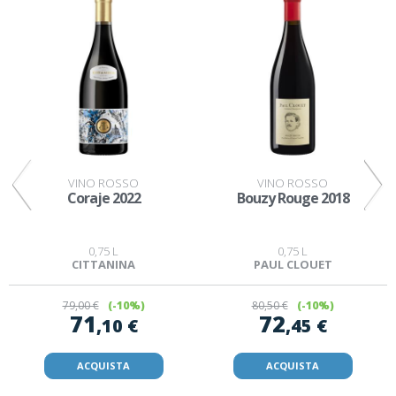
VINO ROSSO
VINO ROSSO
Coraje 2022
Bouzy Rouge 2018
0,75 L
0,75 L
CITTANINA
PAUL CLOUET
79
,00 €
(-10%)
80
,50 €
(-10%)
71
72
,10 €
,45 €
ACQUISTA
ACQUISTA