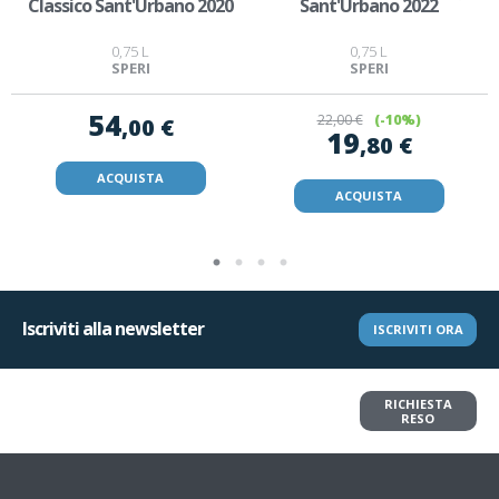
Classico Sant'Urbano 2020
Sant'Urbano 2022
0,75 L
0,75 L
SPERI
SPERI
54
22
,00 €
(-10%)
,00 €
19
,80 €
ACQUISTA
ACQUISTA
Iscriviti alla newsletter
ISCRIVITI ORA
Vuoi restituire un articolo?
RICHIESTA
Richiedi il reso in pochi clic
RESO