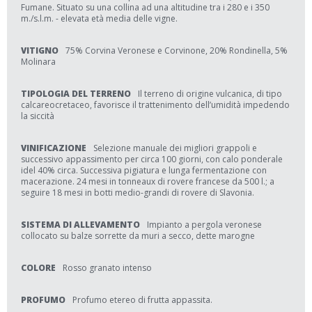
Fumane. Situato su una collina ad una altitudine tra i 280 e i 350
m./s.l.m. - elevata età media delle vigne.
VITIGNO
75% Corvina Veronese e Corvinone, 20% Rondinella, 5%
Molinara
TIPOLOGIA DEL TERRENO
Il terreno di origine vulcanica, di tipo
calcareocretaceo, favorisce il trattenimento dell’umidità impedendo
la siccità
VINIFICAZIONE
Selezione manuale dei migliori grappoli e
successivo appassimento per circa 100 giorni, con calo ponderale
idel 40% circa. Successiva pigiatura e lunga fermentazione con
macerazione. 24 mesi in tonneaux di rovere francese da 500 l.; a
seguire 18 mesi in botti medio-grandi di rovere di Slavonia.
SISTEMA DI ALLEVAMENTO
Impianto a pergola veronese
collocato su balze sorrette da muri a secco, dette marogne
COLORE
Rosso granato intenso
PROFUMO
Profumo etereo di frutta appassita.