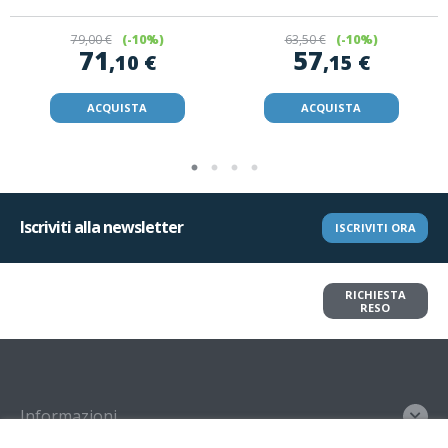
79
,00 €
(-10%)
63
,50 €
(-10%)
71
57
,10 €
,15 €
ACQUISTA
ACQUISTA
Iscriviti alla newsletter
ISCRIVITI ORA
Vuoi restituire un articolo?
RICHIESTA
Richiedi il reso in pochi clic
RESO
Informazioni