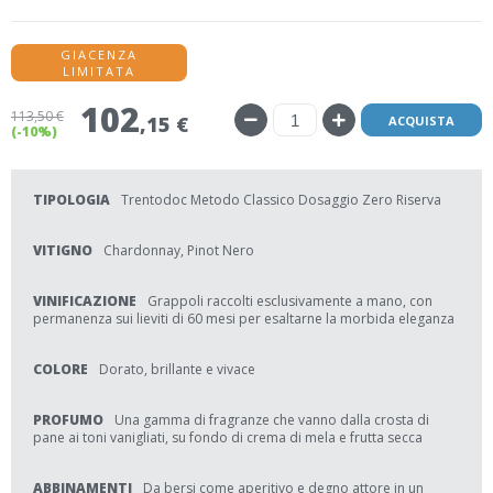
GIACENZA
LIMITATA
102
113
,50 €
,15 €
ACQUISTA
(-10%)
TIPOLOGIA
Trentodoc Metodo Classico Dosaggio Zero Riserva
VITIGNO
Chardonnay, Pinot Nero
VINIFICAZIONE
Grappoli raccolti esclusivamente a mano, con
permanenza sui lieviti di 60 mesi per esaltarne la morbida eleganza
COLORE
Dorato, brillante e vivace
PROFUMO
Una gamma di fragranze che vanno dalla crosta di
pane ai toni vanigliati, su fondo di crema di mela e frutta secca
ABBINAMENTI
Da bersi come aperitivo e degno attore in un