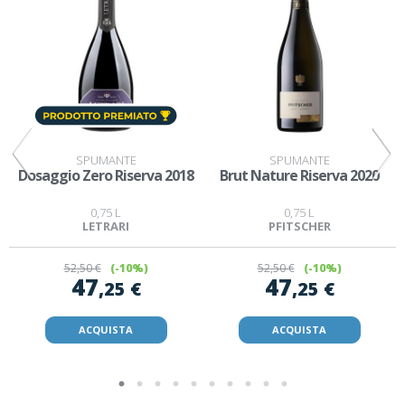
SPUMANTE
SPUMANTE
Dosaggio Zero Riserva 2018
Brut Nature Riserva 2020
0,75 L
0,75 L
LETRARI
PFITSCHER
52
,50 €
(-10%)
52
,50 €
(-10%)
47
47
,25 €
,25 €
ACQUISTA
ACQUISTA