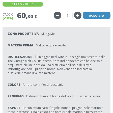
DISPONIBILE
60
67
,00 €
,30 €
ACQUISTA
(-10%)
ZONA PRODUTTIVA
Milngavie
MATERIA PRIMA
Malto, acqua e lievito.
DISTILLAZIONE
Il Finlaggan Red Wine è un single malt creato dalla
The Vintage Malt Co., un distributore indipendente che ha deciso di
acquistare alcune botti da una distilleria dell’isola di Islay e
imbottigliare con il proprio nome. Non venendo indicata la
distilleria rimane il velato mistero.
COLORE
Ambra con riflessi rossastri.
PROFUMO
Delizioso fumo di torba dolce e frutti a bacca rossa.
SAPORE
Bacon affumicato, fragole, note di prugna, sale marino e
torba e terrosa. Finale caldo con note di sale marino e persistente