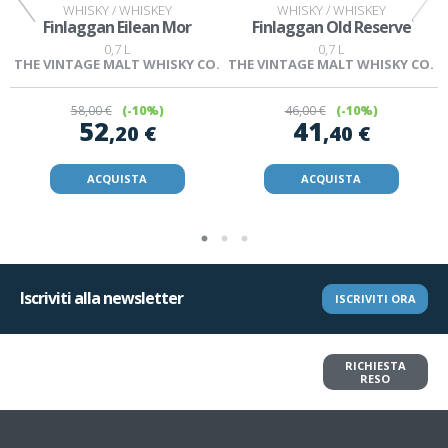
WHISKY / WHISKEY
WHISKY / WHISKEY
Finlaggan Eilean Mor
Finlaggan Old Reserve
0,7 L
0,7 L
.
THE VINTAGE MALT WHISKY CO.
THE VINTAGE MALT WHISKY CO.
58
,00 €
(-10%)
46
,00 €
(-10%)
52
41
,20 €
,40 €
ACQUISTA
ACQUISTA
Iscriviti alla newsletter
ISCRIVITI ORA
Vuoi restituire un articolo?
RICHIESTA
Richiedi il reso in pochi clic
RESO