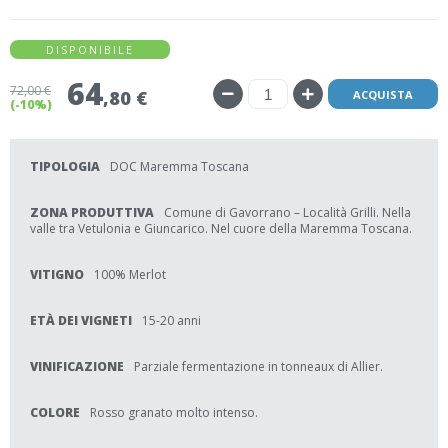
DISPONIBILE
64
72
,00 €
,80 €
ACQUISTA
(-10%)
TIPOLOGIA
DOC Maremma Toscana
ZONA PRODUTTIVA
Comune di Gavorrano – Località Grilli. Nella
valle tra Vetulonia e Giuncarico. Nel cuore della Maremma Toscana.
VITIGNO
100% Merlot
ETÀ DEI VIGNETI
15-20 anni
VINIFICAZIONE
Parziale fermentazione in tonneaux di Allier.
COLORE
Rosso granato molto intenso.