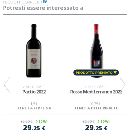
PRODOTTI CORRELATI
Potresti essere interessato a
VINO ROSSO
VINO ROSSO
Pactio 2022
Rosso Mediterraneo 2022
1,5 L
0,75 L
TENUTA FERTUNA
TENUTA DELLE RIPALTE
32
,50 €
(-10%)
32
,50 €
(-10%)
29
29
,25 €
,25 €