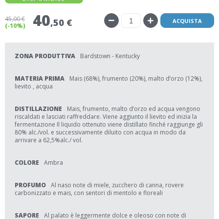
40
45
,00 €
,50 €
ACQUISTA
(-10%)
ZONA PRODUTTIVA
Bardstown - Kentucky
MATERIA PRIMA
Mais (68%), frumento (20%), malto d’orzo (12%),
lievito , acqua
DISTILLAZIONE
Mais, frumento, malto d’orzo ed acqua vengono
riscaldati e lasciati raffreddare. Viene aggiunto il lievito ed inizia la
fermentazione Il liquido ottenuto viene distillato finché raggiunge gli
80% alc./vol. e successivamente diluito con acqua in modo da
arrivare a 62,5%alc./ vol.
COLORE
Ambra
PROFUMO
Al naso note di miele, zucchero di canna, rovere
carbonizzato e mais, con sentori di mentolo e floreali
SAPORE
Al palato è leggermente dolce e oleoso con note di