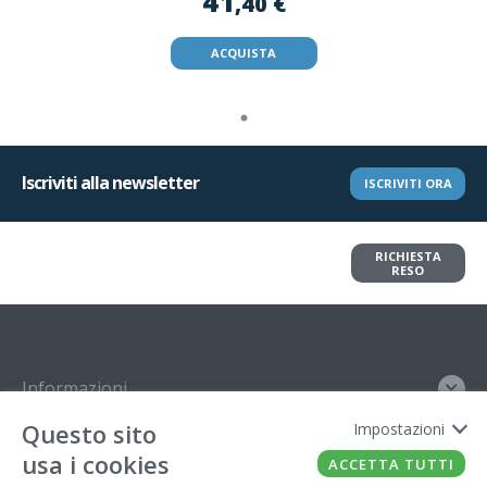
41
,40 €
ACQUISTA
Iscriviti alla newsletter
ISCRIVITI ORA
Vuoi restituire un articolo?
RICHIESTA
Richiedi il reso in pochi clic
RESO
Informazioni
Questo sito
Impostazioni
Contatto
usa i cookies
ACCETTA TUTTI