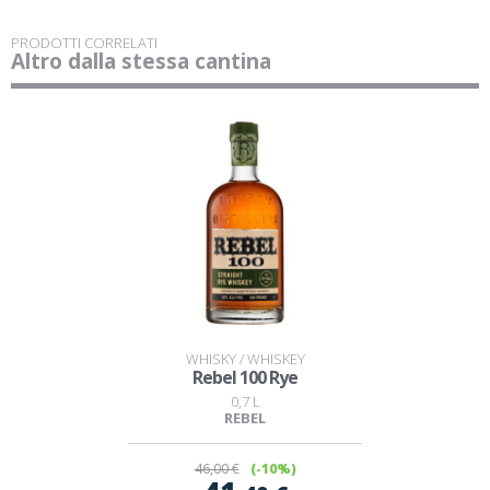
PRODOTTI CORRELATI
Altro dalla stessa cantina
WHISKY / WHISKEY
Rebel 100 Rye
0,7 L
REBEL
46
,00 €
(-10%)