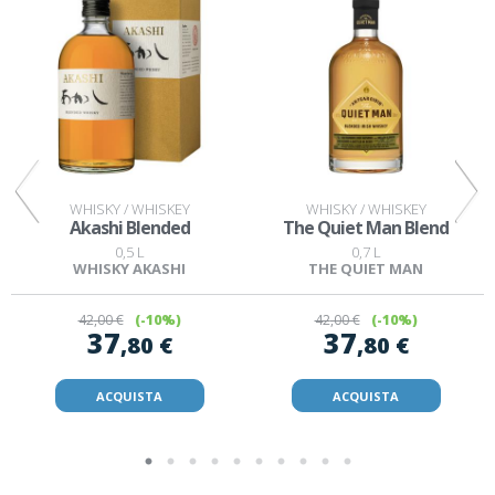
WHISKY / WHISKEY
WHISKY / WHISKEY
d
Akashi Blended
The Quiet Man Blend
0,5 L
0,7 L
WHISKY AKASHI
THE QUIET MAN
42
,00 €
(-10%)
42
,00 €
(-10%)
37
37
,80 €
,80 €
ACQUISTA
ACQUISTA