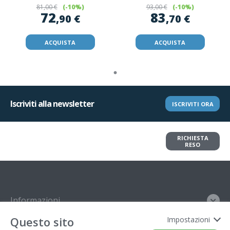
81
,00 €
(-10%)
93
,00 €
(-10%)
72
83
,90 €
,70 €
ACQUISTA
ACQUISTA
Iscriviti alla newsletter
ISCRIVITI ORA
Vuoi restituire un articolo?
RICHIESTA
Richiedi il reso in pochi clic
RESO
Informazioni
Questo sito
Impostazioni
Contatto