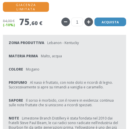
GIACENZA
LIMITATA
75
84
,00 €
,60 €
ACQUISTA
(-10%)
ZONA PRODUTTIVA
Lebanon - Kentucky
MATERIA PRIMA
Malto, acqua
COLORE
Mogano
PROFUMO
Al naso è fruttato, con note dolci e ricordi di legno.
Successivamente si apre su rimandi a vaniglia e caramello.
SAPORE
Il sorso è morbido, con il rovere in evidenza: continua
sulle note fruttate che si uniscono a ricordi speziati.
NOTE
Limestone Branch Distillery è stata fondata nel 2010 dai
fratelli Steve Paul Beam, le cui radici sono radicate nell’industria del
Bourbon fin da sette generazioni prima. Yellowstone è uno dei più