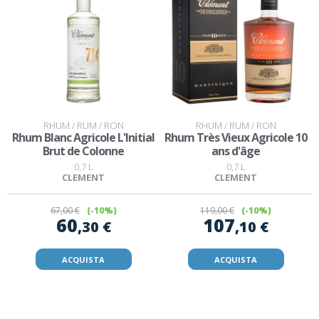
RHUM / RUM / RON
RHUM / RUM / RON
Rhum Blanc Agricole L'Initial
Rhum Très Vieux Agricole 10
Brut de Colonne
ans d'âge
0,7 L
0,7 L
CLEMENT
CLEMENT
67
,00 €
(-10%)
119
,00 €
(-10%)
60
107
,30 €
,10 €
ACQUISTA
ACQUISTA