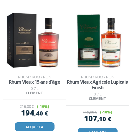
RHUM / RUM / RON
RHUM / RUM / RON
Rhum Vieux 15 ans d'âge
Rhum Vieux Agricole Lupicaia
Finish
0,7 L
CLEMENT
0,7 L
CLEMENT
216
,00 €
(-10%)
194
,40 €
119
,00 €
(-10%)
107
,10 €
ACQUISTA