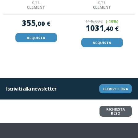
0,7 L
0,7 L
CLEMENT
CLEMENT
355
1146
,00 €
(-10%)
,00 €
1031
,40 €
ACQUISTA
ACQUISTA
Iscriviti alla newsletter
ISCRIVITI ORA
Vuoi restituire un articolo?
RICHIESTA
Richiedi il reso in pochi clic
RESO