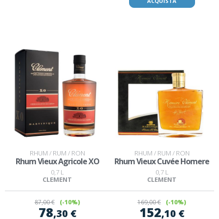
ACQUISTA
RHUM / RUM / RON
RHUM / RUM / RON
Rhum Vieux Agricole XO
Rhum Vieux Cuvée Homere
0,7 L
0,7 L
CLEMENT
CLEMENT
87
,00 €
(-10%)
169
,00 €
(-10%)
78
152
,30 €
,10 €