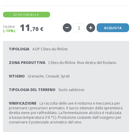
DISPONIBILE
11
13
,00 €
,70 €
ACQUISTA
(-10%)
TIPOLOGIA
AOP Côtes-du-Rhône
ZONA PRODUTTIVA
Côtes-du-Rhône. Riva destra del Rodano.
VITIGNO
Grenache, Cinsault, Syrah
TIPOLOGIA DEL TERRENO
Suolo sabbioso
VINIFICAZIONE
La raccolta delle uve è notturna e meccanica per
preservare i precursori aromatici. Il succo ottenuto dalla spremitura
diretta viene poi raffreddato. La fermentazione alcolica è realizzata
a bassa temperatura (16 °C). Protezione costante dall'ossigeno per
conservare il potenziale aromatico del vino.