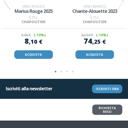
VINO ROSSO
VINO BIANCO
Marius Rouge 2025
Chante-Alouette 2023
0,75 L
0,75 L
CHAPOUTIER
CHAPOUTIER
9
,00 €
(-10%)
82
,50 €
(-10%)
8
74
,10 €
,25 €
ACQUISTA
ACQUISTA
Iscriviti alla newsletter
ISCRIVITI ORA
Vuoi restituire un articolo?
RICHIESTA
Richiedi il reso in pochi clic
RESO