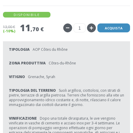
DISPONIBILE
11
13
,00 €
,70 €
ACQUISTA
(-10%)
TIPOLOGIA
AOP Côtes du Rhône
ZONA PRODUTTIVA
Côtes-du-Rhône
VITIGNO
Grenache, Syrah
TIPOLOGIA DEL TERRENO
Suoli argillosi, ciottolosi, con strati di
pietre, terrazze di argilla pietrosa. Terreni che forniscono alla vite un
approvvigionamento idrico costante e, di notte, rilasciano il calore
immagazzinato dai ciottoli durante il giorno.
VINIFICAZIONE
Dopo una totale diraspatura, le uve vengono
vinificate in vasche di cemento e acciaio inox per 3-4 settimane. Le
operazioni di pompaggio vengono effettuate ogni giorno per
estrarre delicatamente le componenti aromatiche, gli antociani e i