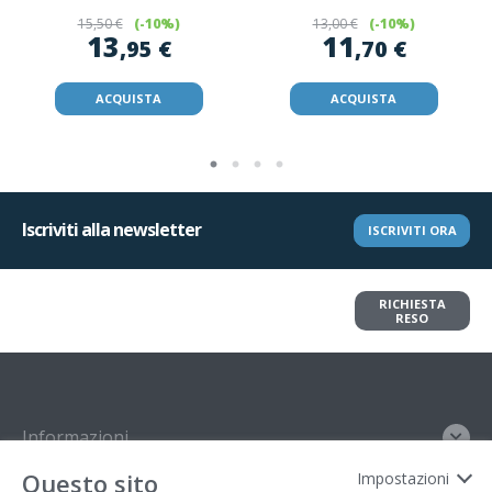
15
,50 €
(-10%)
13
,00 €
(-10%)
13
11
,95 €
,70 €
ACQUISTA
ACQUISTA
Iscriviti alla newsletter
ISCRIVITI ORA
Vuoi restituire un articolo?
RICHIESTA
Richiedi il reso in pochi clic
RESO
Informazioni
Questo sito
Impostazioni
Contatto