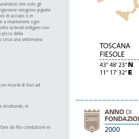
curandosi che solo gli
Sangiovese vengono pigiate
ni di acciaio o in
ne a mantenere ogni
te la lieviti indigeni con
 picco della
o circa una settimana.
on ricordi di fiori ad
 strutturati, in
fare da filo conduttore in