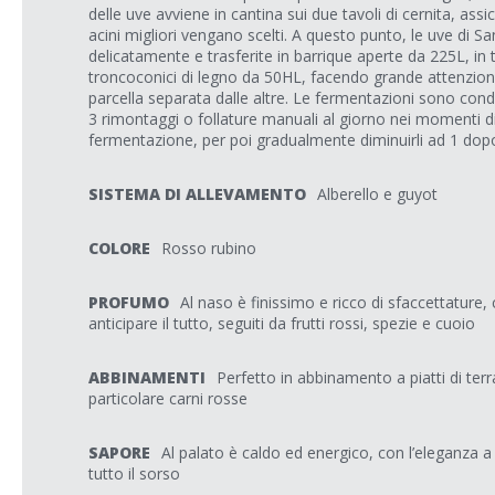
delle uve avviene in cantina sui due tavoli di cernita, assi
acini migliori vengano scelti. A questo punto, le uve di 
delicatamente e trasferite in barrique aperte da 225L, in ti
troncoconici di legno da 50HL, facendo grande attenzio
parcella separata dalle altre. Le fermentazioni sono condot
3 rimontaggi o follature manuali al giorno nei momenti di
fermentazione, per poi gradualmente diminuirli ad 1 dop
SISTEMA DI ALLEVAMENTO
Alberello e guyot
COLORE
Rosso rubino
PROFUMO
Al naso è finissimo e ricco di sfaccettature, c
anticipare il tutto, seguiti da frutti rossi, spezie e cuoio
ABBINAMENTI
Perfetto in abbinamento a piatti di terra
particolare carni rosse
SAPORE
Al palato è caldo ed energico, con l’eleganza a 
tutto il sorso