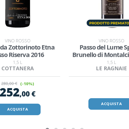
VINO ROSSO
VINO ROSSO
da Zottorinoto Etna
Passo del Lume S
so Riserva 2016
Brunello di Montalc
1,5 L
1,5 L
COTTANERA
LE RAGNAIE
280
,00 €
(-10%)
252
,00 €
ACQUISTA
ACQUISTA