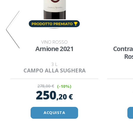
VINO ROSSO
Arnione 2021
Contra
Ros
3 L
CAMPO ALLA SUGHERA
278
,00 €
(-10%)
250
,20 €
ACQUISTA