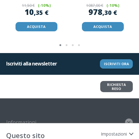
11
,50 €
(-10%)
1087
,00 €
(-10%)
10
978
,35 €
,30 €
ACQUISTA
ACQUISTA
Iscriviti alla newsletter
ISCRIVITI ORA
Vuoi restituire un articolo?
RICHIESTA
Richiedi il reso in pochi clic
RESO
Informazioni
Questo sito
Impostazioni
Contatto