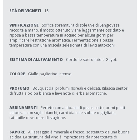
ETÀ DEI VIGNETI
15
VINIFICAZIONE
Soffice spremitura di sole uve di Sangiovese
raccolte a mano. Il mosto ottenuto viene leggermente ossidato e
riposa a bassa temperatura in acciaio per alcuni giorni per
amplificare l'estrazione aromatica. Fermentazione a bassa
temperatura con una miscela selezionata di lieviti autoctoni.
SISTEMA DI ALLEVAMENTO
Cordone speronato e Guyot.
COLORE
Giallo paglierino intenso
PROFUMO
Bouquet dai profumi floreali e delicati. Rilascia sentori
di frutta a polpa bianca e lievi note di erbe aromatiche.
ABBINAMENTI
Perfeto con antipasti di pesce cotto, primi piatti
elaborati con sughi bianchi, carni bianche stufate o grigliate,
ratatuille di verdure di stagione.
SAPORE
All'assaggio è minerale e fresco, sostenuto da una buona
acidità. La struttura del vino è impreziosita da note tostate di