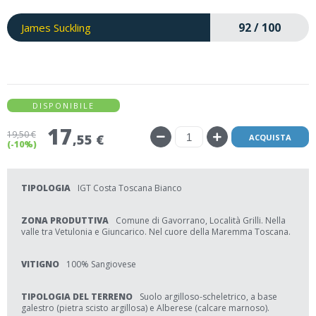
92 / 100
James Suckling
DISPONIBILE
17
19
,50 €
,55 €
ACQUISTA
(-10%)
TIPOLOGIA
IGT Costa Toscana Bianco
ZONA PRODUTTIVA
Comune di Gavorrano, Località Grilli. Nella
valle tra Vetulonia e Giuncarico. Nel cuore della Maremma Toscana.
VITIGNO
100% Sangiovese
TIPOLOGIA DEL TERRENO
Suolo argilloso-scheletrico, a base
galestro (pietra scisto argillosa) e Alberese (calcare marnoso).