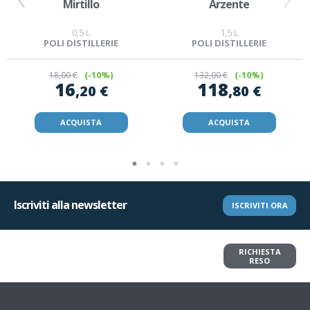
Mirtillo
Arzente
0,5 L
1,5 L
POLI DISTILLERIE
POLI DISTILLERIE
18
,00 €
(-10%)
132
,00 €
(-10%)
16
118
,20 €
,80 €
ACQUISTA
ACQUISTA
Iscriviti alla newsletter
ISCRIVITI ORA
Vuoi restituire un articolo?
RICHIESTA
Richiedi il reso in pochi clic
RESO