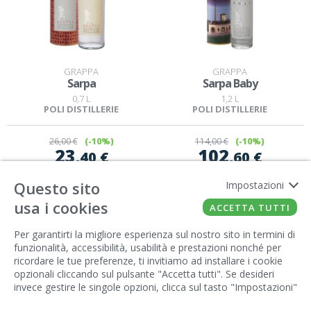
GRAPPA
GRAPPA
Sarpa
Sarpa Baby
0,7 L
1,2 L
POLI DISTILLERIE
POLI DISTILLERIE
26
,00 €
(-10%)
114
,00 €
(-10%)
23
102
,40 €
,60 €
Questo sito
Impostazioni
ACQUISTA
ACQUISTA
usa i cookies
ACCETTA TUTTI
Per garantirti la migliore esperienza sul nostro sito in termini di
funzionalità, accessibilità, usabilità e prestazioni nonché per
ricordare le tue preferenze, ti invitiamo ad installare i cookie
opzionali cliccando sul pulsante "Accetta tutti". Se desideri
invece gestire le singole opzioni, clicca sul tasto "Impostazioni"