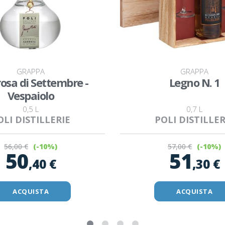
GRAPPA
GRAPPA
sa di Settembre -
Legno N. 1
Vespaiolo
0,5 L
0,7 L
OLI DISTILLERIE
POLI DISTILLER
56
,00 €
57
,00 €
(-10%)
(-10%)
50
51
,40 €
,30 €
ACQUISTA
ACQUISTA