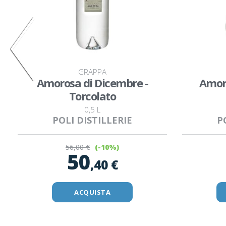
GRAPPA
Amorosa di Dicembre -
Amoro
Torcolato
0,5 L
POLI DISTILLERIE
P
56
,00 €
(-10%)
50
,40 €
ACQUISTA