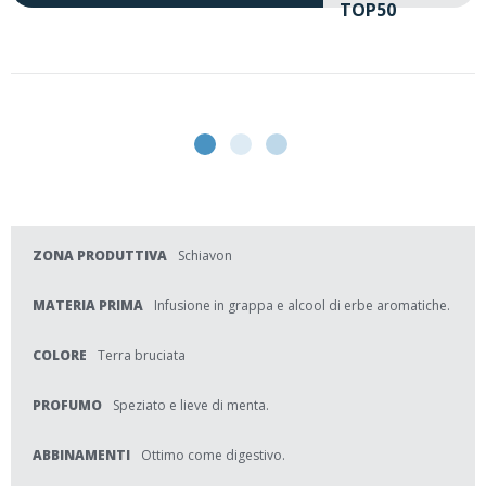
TOP50
DISPONIBILE
17
19
,00 €
,10 €
ACQUISTA
(-10%)
ZONA PRODUTTIVA
Schiavon
MATERIA PRIMA
Infusione in grappa e alcool di erbe aromatiche.
COLORE
Terra bruciata
PROFUMO
Speziato e lieve di menta.
ABBINAMENTI
Ottimo come digestivo.
SAPORE
Amaro di stile medicinale.