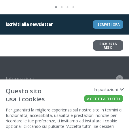
Iscriviti alla newsletter
ISCRIVITI ORA
Vuoi restituire un articolo?
RICHIESTA
Richiedi il reso in pochi clic
RESO
Informazioni
Contatto
Questo sito
Impostazioni
usa i cookies
Legal
ACCETTA TUTTI
Per garantirti la migliore esperienza sul nostro sito in termini di
Gestore del sito
funzionalità, accessibilità, usabilità e prestazioni nonché per
ricordare le tue preferenze, ti invitiamo ad installare i cookie
opzionali cliccando sul pulsante "Accetta tutti". Se desideri
FATTO CON IL
DA EUROBUSINESS