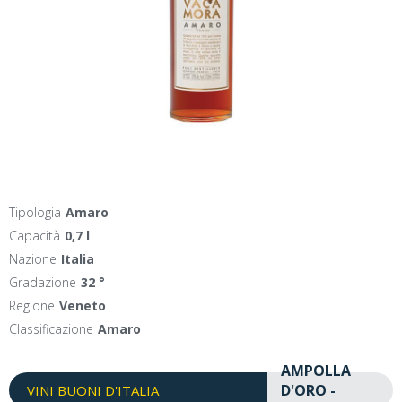
Tipologia
Amaro
Capacità
0,7 l
Nazione
Italia
Gradazione
32 °
Regione
Veneto
Classificazione
Amaro
AMPOLLA
D'ORO -
VINI BUONI D'ITALIA