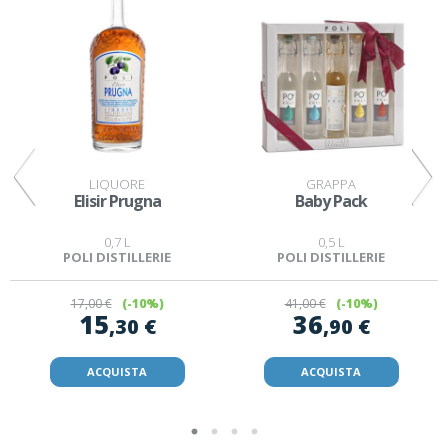
LIQUORE
GRAPPA
Elisir Prugna
Baby Pack
0,7 L
0,5 L
POLI DISTILLERIE
POLI DISTILLERIE
17
,00 €
(-10%)
41
,00 €
(-10%)
15
36
,30 €
,90 €
ACQUISTA
ACQUISTA