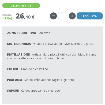
DISPONIBILE
26
29
,00 €
,10 €
ACQUISTA
(-10%)
ZONA PRODUTTIVA
Schiavon
MATERIA PRIMA
Vinaccia di uva Merlot Piave, Merlot Breganze
DISTILLAZIONE
Artigianale, a piccoli lotti, con alambicco in rame
con caldaiette a vapore a ciclo discontinuo
COLORE
Limpido e cristallino
PROFUMO
Mosto, erba appena tagliata, giacinto
SAPORE
Caldo, appagante e vigoroso