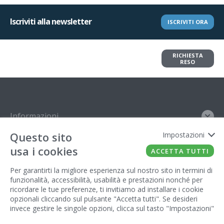
Iscriviti alla newsletter
ISCRIVITI ORA
Vuoi restituire un articolo?
RICHIESTA
Richiedi il reso in pochi clic
RESO
Informazioni
Questo sito
Impostazioni
Contatto
usa i cookies
ACCETTA TUTTI
Legal
Per garantirti la migliore esperienza sul nostro sito in termini di
funzionalità, accessibilità, usabilità e prestazioni nonché per
Gestore del sito
ricordare le tue preferenze, ti invitiamo ad installare i cookie
opzionali cliccando sul pulsante "Accetta tutti". Se desideri
invece gestire le singole opzioni, clicca sul tasto "Impostazioni"
FATTO CON IL
DA EUROBUSINESS