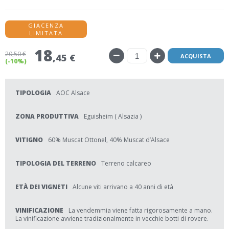
GIACENZA
LIMITATA
18
20
,50 €
,45 €
ACQUISTA
(-10%)
TIPOLOGIA
AOC Alsace
ZONA PRODUTTIVA
Eguisheim ( Alsazia )
VITIGNO
60% Muscat Ottonel, 40% Muscat d’Alsace
TIPOLOGIA DEL TERRENO
Terreno calcareo
ETÀ DEI VIGNETI
Alcune viti arrivano a 40 anni di età
VINIFICAZIONE
La vendemmia viene fatta rigorosamente a mano.
La vinificazione avviene tradizionalmente in vecchie botti di rovere.