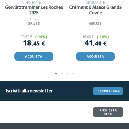
VINO BIANCO
SPUMANTE
Gewürztraminer Les Roches
Crémant d'Alsace Grande
2025
Cuvée
0,75 L
1,5 L
GRUSS
GRUSS
20
,50 €
(-10%)
46
,00 €
(-10%)
18
41
,45 €
,40 €
ACQUISTA
ACQUISTA
Iscriviti alla newsletter
ISCRIVITI ORA
Vuoi restituire un articolo?
RICHIESTA
Richiedi il reso in pochi clic
RESO