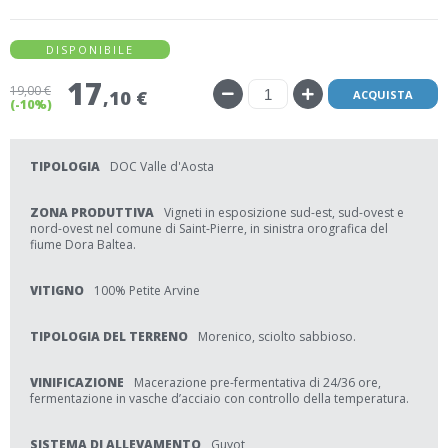
DISPONIBILE
17
19
,00 €
,10 €
ACQUISTA
(-10%)
TIPOLOGIA
DOC Valle d'Aosta
ZONA PRODUTTIVA
Vigneti in esposizione sud-est, sud-ovest e
nord-ovest nel comune di Saint-Pierre, in sinistra orografica del
fiume Dora Baltea.
VITIGNO
100% Petite Arvine
TIPOLOGIA DEL TERRENO
Morenico, sciolto sabbioso.
VINIFICAZIONE
Macerazione pre-fermentativa di 24/36 ore,
fermentazione in vasche d’acciaio con controllo della temperatura.
SISTEMA DI ALLEVAMENTO
Guyot