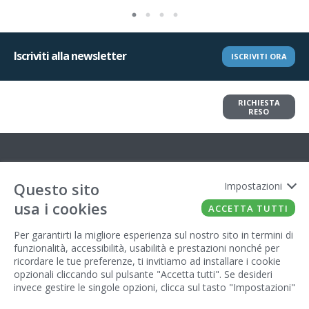
Iscriviti alla newsletter
ISCRIVITI ORA
Vuoi restituire un articolo?
RICHIESTA
Richiedi il reso in pochi clic
RESO
Informazioni
Questo sito
Impostazioni
usa i cookies
ACCETTA TUTTI
Contatto
Per garantirti la migliore esperienza sul nostro sito in termini di
funzionalità, accessibilità, usabilità e prestazioni nonché per
Legal
ricordare le tue preferenze, ti invitiamo ad installare i cookie
opzionali cliccando sul pulsante "Accetta tutti". Se desideri
Gestore del sito
invece gestire le singole opzioni, clicca sul tasto "Impostazioni"