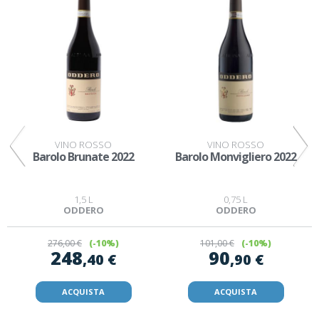
VINO ROSSO
VINO ROSSO
Barolo Brunate 2022
Barolo Monvigliero 2022
1,5 L
0,75 L
ODDERO
ODDERO
276
,00 €
(-10%)
101
,00 €
(-10%)
248
90
,40 €
,90 €
ACQUISTA
ACQUISTA