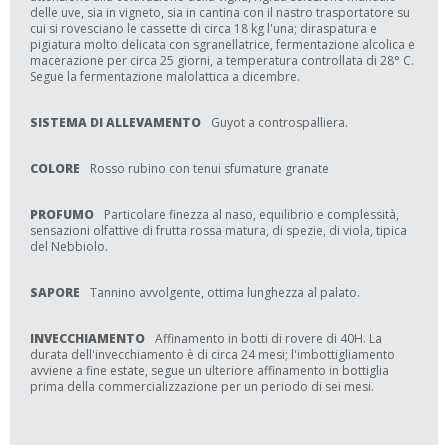
delle uve, sia in vigneto, sia in cantina con il nastro trasportatore su
cui si rovesciano le cassette di circa 18 kg l'una; diraspatura e
pigiatura molto delicata con sgranellatrice, fermentazione alcolica e
macerazione per circa 25 giorni, a temperatura controllata di 28° C.
Segue la fermentazione malolattica a dicembre.
SISTEMA DI ALLEVAMENTO
Guyot a controspalliera.
COLORE
Rosso rubino con tenui sfumature granate
PROFUMO
Particolare finezza al naso, equilibrio e complessità,
sensazioni olfattive di frutta rossa matura, di spezie, di viola, tipica
del Nebbiolo.
SAPORE
Tannino avvolgente, ottima lunghezza al palato.
INVECCHIAMENTO
Affinamento in botti di rovere di 40H. La
durata dell'invecchiamento è di circa 24 mesi; l'imbottigliamento
avviene a fine estate, segue un ulteriore affinamento in bottiglia
prima della commercializzazione per un periodo di sei mesi.