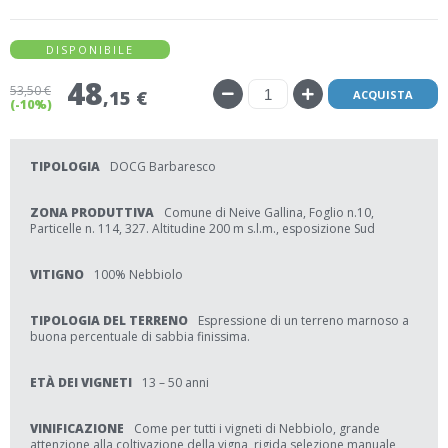
DISPONIBILE
48
53
,50 €
,15 €
ACQUISTA
(-10%)
TIPOLOGIA
DOCG Barbaresco
ZONA PRODUTTIVA
Comune di Neive Gallina, Foglio n.10,
Particelle n. 114, 327. Altitudine 200 m s.l.m., esposizione Sud
VITIGNO
100% Nebbiolo
TIPOLOGIA DEL TERRENO
Espressione di un terreno marnoso a
buona percentuale di sabbia finissima.
ETÀ DEI VIGNETI
13 – 50 anni
VINIFICAZIONE
Come per tutti i vigneti di Nebbiolo, grande
attenzione alla coltivazione della vigna, rigida selezione manuale