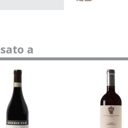
ssato a