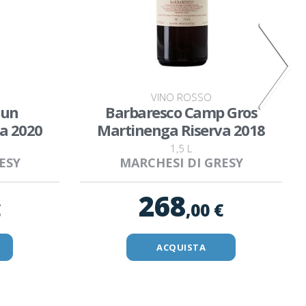
VINO ROSSO
iun
Barbaresco Camp Gros
a 2020
Martinenga Riserva 2018
1,5 L
ESY
MARCHESI DI GRESY
268
€
,00 €
ACQUISTA