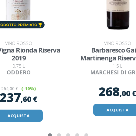
VINO ROSSO
VINO ROSSO
Vigna Rionda Riserva
Barbaresco Ga
2019
Martinenga Riserv
0,75 L
1,5 L
ODDERO
MARCHESI DI GR
268
264
,00 €
(-10%)
,00 
237
,60 €
ACQUISTA
ACQUISTA