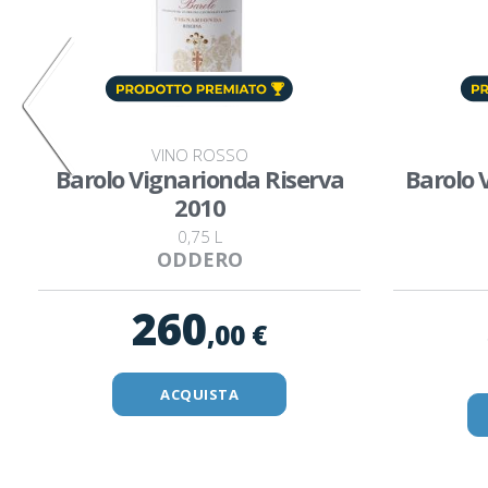
VINO ROSSO
s
Barolo Vignarionda Riserva
Barolo 
2010
0,75 L
ODDERO
260
,00 €
ACQUISTA