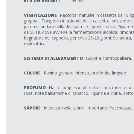
ETÀ DEI VIGNETI
14 - 49 anni
VINIFICAZIONE
Raccolta manuale in cassette da 18 kg
grappoli. Trasporto in azienda delle cassette, selezione 
prima di andare nella diraspatrice-sgranellatrice. Pigiato
da 50 Hl, dove avviene la fermentazione alcolica, rimontag
bagnatura del cappello, per circa 25-28 giorni. Svinatura
malolattica
SISTEMA DI ALLEVAMENTO
Guyot a controspalliera.
COLORE
Rubino granato intenso, profondo, limpido.
PROFUMO
Naso complesso di frutta scura, more e not
rose, note balsamiche di tabacco, liquirizia e china, sot
SAPORE
In bocca rivela tannini importanti, freschezza, 