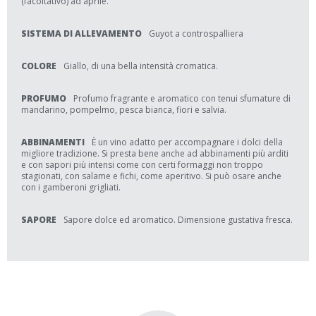
(facoltativo) ad aprile.
SISTEMA DI ALLEVAMENTO
Guyot a controspalliera
COLORE
Giallo, di una bella intensità cromatica.
PROFUMO
Profumo fragrante e aromatico con tenui sfumature di
mandarino, pompelmo, pesca bianca, fiori e salvia.
ABBINAMENTI
È un vino adatto per accompagnare i dolci della
migliore tradizione. Si presta bene anche ad abbinamenti più arditi
e con sapori più intensi come con certi formaggi non troppo
stagionati, con salame e fichi, come aperitivo. Si può osare anche
con i gamberoni grigliati.
SAPORE
Sapore dolce ed aromatico. Dimensione gustativa fresca.