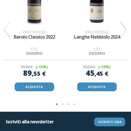
VINO ROSSO
VINO ROSSO
a
Barolo Classico 2022
Langhe Nebbiolo 2024
1,5 L
1,5 L
ODDERO
ODDERO
99
,50 €
(-10%)
50
,50 €
(-10%)
89
45
,55 €
,45 €
ACQUISTA
ACQUISTA
Iscriviti alla newsletter
ISCRIVITI ORA