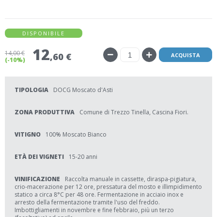
DISPONIBILE
12
14
,00 €
,60 €
ACQUISTA
(-10%)
TIPOLOGIA
DOCG Moscato d'Asti
ZONA PRODUTTIVA
Comune di Trezzo Tinella, Cascina Fiori.
VITIGNO
100% Moscato Bianco
ETÀ DEI VIGNETI
15-20 anni
VINIFICAZIONE
Raccolta manuale in cassette, diraspa-pigiatura,
crio-macerazione per 12 ore, pressatura del mosto e illimpidimento
statico a circa 8°C per 48 ore. Fermentazione in acciaio inox e
arresto della fermentazione tramite l'uso del freddo.
Imbottigliamenti in novembre e fine febbraio, più un terzo