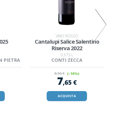
VINO ROSSO
2025
Cantalupi Salice Salentino
Riserva 2022
0,375 L
N PIETRA
CONTI ZECCA
8
,50 €
(-10%)
7
,65 €
ACQUISTA