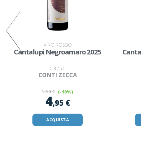
VINO ROSSO
Cantalupi Negroamaro 2025
Canta
0,375 L
CONTI ZECCA
5
,50 €
(-10%)
4
,95 €
ACQUISTA