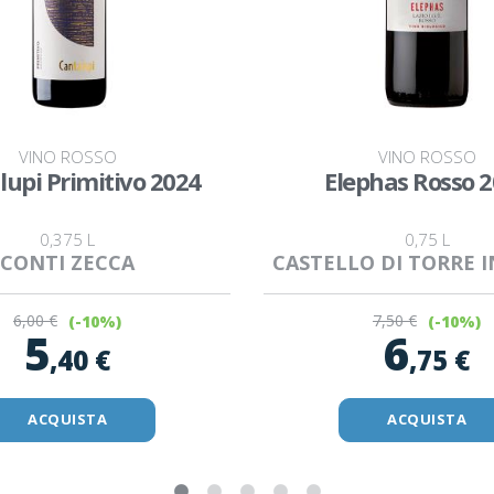
VINO ROSSO
VINO ROSSO
lupi Primitivo 2024
Elephas Rosso 
0,375 L
0,75 L
CONTI ZECCA
CASTELLO DI TORRE I
6
,00 €
7
,50 €
(-10%)
(-10%)
5
6
,40 €
,75 €
ACQUISTA
ACQUISTA