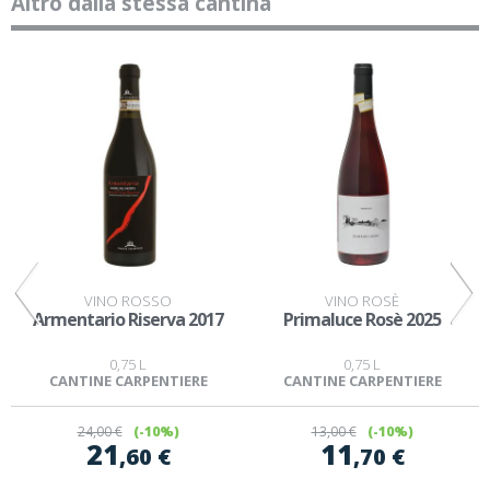
Altro dalla stessa cantina
VINO ROSSO
VINO ROSÈ
Armentario Riserva 2017
Primaluce Rosè 2025
0,75 L
0,75 L
CANTINE CARPENTIERE
CANTINE CARPENTIERE
24
,00 €
(-10%)
13
,00 €
(-10%)
21
11
,60 €
,70 €