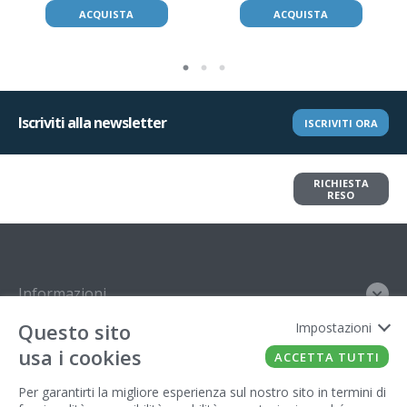
ACQUISTA
ACQUISTA
Iscriviti alla newsletter
ISCRIVITI ORA
Vuoi restituire un articolo?
RICHIESTA
Richiedi il reso in pochi clic
RESO
Informazioni
Questo sito
Impostazioni
Contatto
usa i cookies
ACCETTA TUTTI
Legal
Per garantirti la migliore esperienza sul nostro sito in termini di