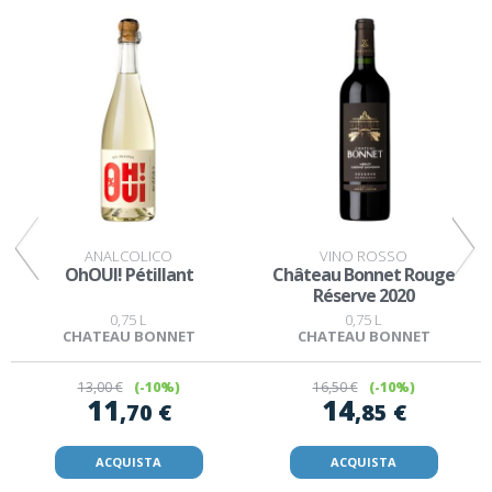
ANALCOLICO
VINO ROSSO
OhOUI! Pétillant
Château Bonnet Rouge
Réserve 2020
0,75 L
0,75 L
CHATEAU BONNET
CHATEAU BONNET
13
,00 €
(-10%)
16
,50 €
(-10%)
11
14
,70 €
,85 €
ACQUISTA
ACQUISTA