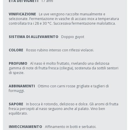
ETÀ DEI VIGNETI
17 anni
VINIFICAZIONE
Le uve vengono raccolte manualmente e
selezionate. Fermentazione in vasche di acciaio inox a temperatura
controllata tra i 28 e 30 °C. Successiva fermentazione malolattica.
SISTEMA DI ALLEVAMENTO
Doppio guyot
COLORE
Rosso rubino intenso con riflessi violacei.
PROFUMO
Al naso è molto fruttato, rivelando una deliziosa
gamma di note di frutta fresca (ciliegia), sostenuta da sottili sentori
di spezie.
ABBINAMENTI
Ottimo con carni rosse grigliate e taglieri di
formaggi.
SAPORE
In bocca è rotondo, delizioso e dolce. Gli aromi di frutta
fresca percepiti al naso seguono anche al palato. Vino ben
equilibrato.
INVECCHIAMENTO
Affinamento in botti e serbatoi.