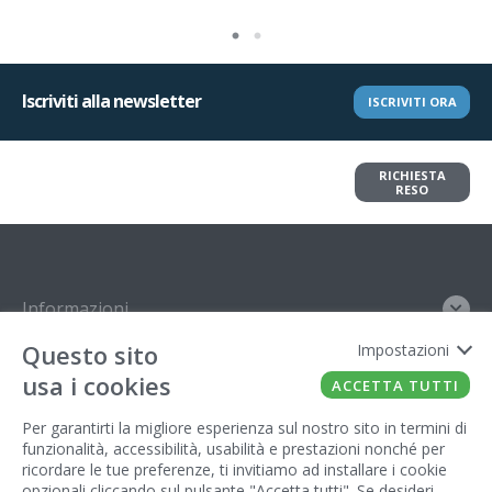
Iscriviti alla newsletter
ISCRIVITI ORA
Vuoi restituire un articolo?
RICHIESTA
Richiedi il reso in pochi clic
RESO
Informazioni
Questo sito
Impostazioni
Contatto
usa i cookies
ACCETTA TUTTI
Legal
Per garantirti la migliore esperienza sul nostro sito in termini di
funzionalità, accessibilità, usabilità e prestazioni nonché per
Gestore del sito
ricordare le tue preferenze, ti invitiamo ad installare i cookie
opzionali cliccando sul pulsante "Accetta tutti". Se desideri