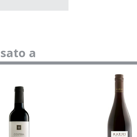
ssato a