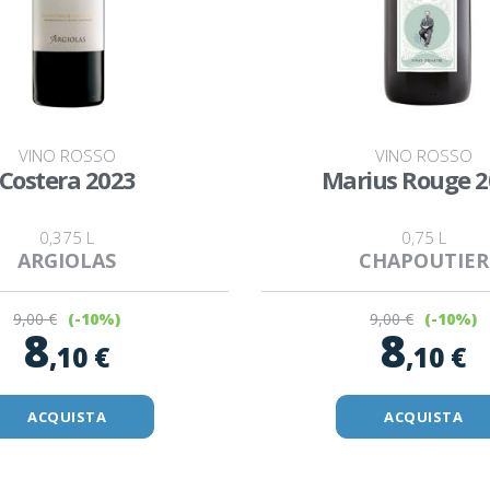
VINO ROSSO
VINO ROSSO
Costera 2023
Marius Rouge 2
0,375 L
0,75 L
ARGIOLAS
CHAPOUTIER
9
,00 €
9
,00 €
(-10%)
(-10%)
8
8
,10 €
,10 €
ACQUISTA
ACQUISTA