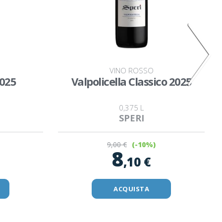
VINO ROSSO
025
Valpolicella Classico 2025
0,375 L
SPERI
9
,00 €
(-10%)
8
,10 €
ACQUISTA