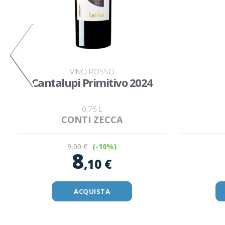
VINO ROSSO
Cantalupi Primitivo 2024
0,75 L
CONTI ZECCA
9
,00 €
(-10%)
8
,10 €
ACQUISTA