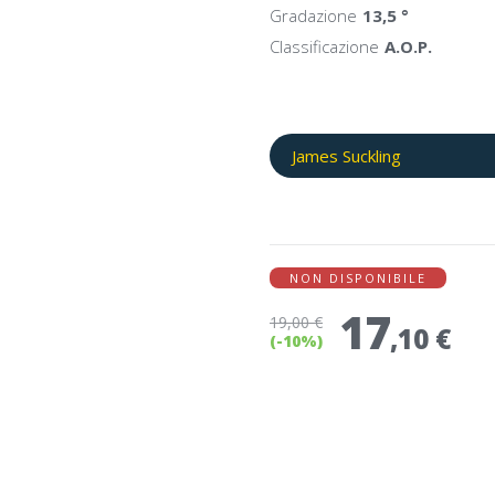
Gradazione
13,5 °
Classificazione
A.O.P.
James Suckling
NON DISPONIBILE
17
19
,00 €
,10 €
(-10%)