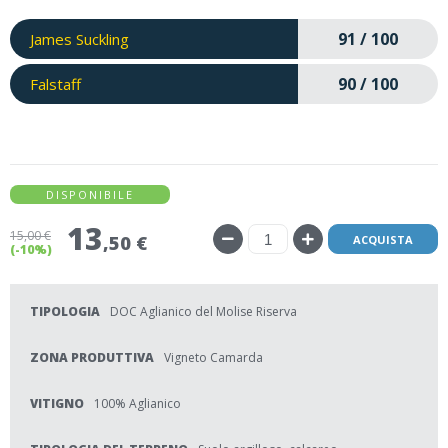
91 / 100
James Suckling
90 / 100
Falstaff
DISPONIBILE
13
15
,00 €
,50 €
ACQUISTA
(-10%)
TIPOLOGIA
DOC Aglianico del Molise Riserva
ZONA PRODUTTIVA
Vigneto Camarda
VITIGNO
100% Aglianico