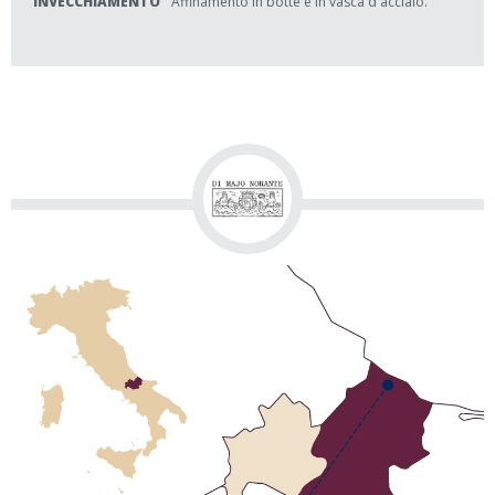
INVECCHIAMENTO
Affinamento in botte e in vasca d'acciaio.