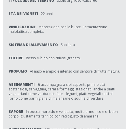
TIPOLOGIA DEL TERRENO
Suolo argilloso–calcareo
ETÀ DEI VIGNETI
22 anni
VINIFICAZIONE
Macerazione con le bucce. Fermentazione
malolattica completa.
SISTEMA DI ALLEVAMENTO
Spalliera
COLORE
Rosso rubino con riflessi granato.
PROFUMO
Al naso è ampio e intenso con sentore di frutta matura.
ABBINAMENTI
Si accompagna a cibi saporiti, primi piatti
sostanziosi, selvaggina, carni e formaggi stagionati, anche a piatti
vegetariani come verdure stufate, i legumi, piatti vegetali cotti al
forno come parmigiana di melanzane o soufflè di verdure.
SAPORE
In bocca morbido e vellutato, molto armonico e di buon
corpo, giustamente tannico con retrogusto di amarena.