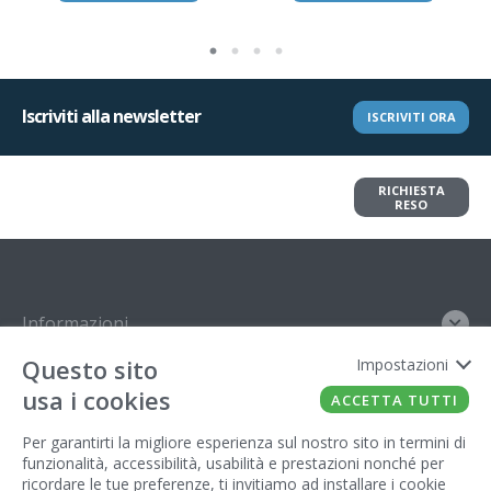
Iscriviti alla newsletter
ISCRIVITI ORA
Vuoi restituire un articolo?
RICHIESTA
Richiedi il reso in pochi clic
RESO
Informazioni
Questo sito
Impostazioni
Contatto
usa i cookies
ACCETTA TUTTI
Legal
Per garantirti la migliore esperienza sul nostro sito in termini di
funzionalità, accessibilità, usabilità e prestazioni nonché per
Gestore del sito
ricordare le tue preferenze, ti invitiamo ad installare i cookie