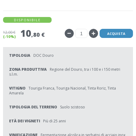
DISPONIBILE
10
12
,00 €
,80 €
ACQUISTA
(-10%)
TIPOLOGIA
DOC Douro
ZONA PRODUTTIVA
Regione del Douro, tra i 100 e i 150 metri
s.l.m.
VITIGNO
Touriga Franca, Touriga Nacional, Tinta Roriz, Tinta
Amarela
TIPOLOGIA DEL TERRENO
Suolo scistoso
ETÀ DEI VIGNETI
Più di 25 anni
VINIFICAZIONE
Fermentazione alcolica in serbatoi di acciaio inox