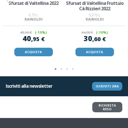
Sfursat di Valtellina 2022
Sfursat di Valtellina Fruttaio
Cà Rizzieri 2022
0,75 L
0,375 L
RAINOLDI
RAINOLDI
45
,50 €
(-10%)
34
,00 €
(-10%)
40
30
,95 €
,60 €
ACQUISTA
ACQUISTA
Iscriviti alla newsletter
ISCRIVITI ORA
Vuoi restituire un articolo?
RICHIESTA
Richiedi il reso in pochi clic
RESO