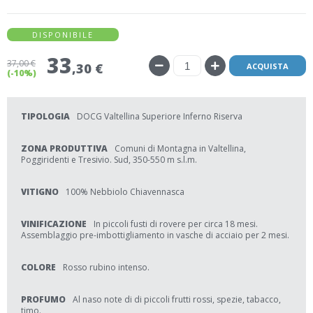
DISPONIBILE
33
37
,00 €
,30 €
ACQUISTA
(-10%)
TIPOLOGIA
DOCG Valtellina Superiore Inferno Riserva
ZONA PRODUTTIVA
Comuni di Montagna in Valtellina,
Poggiridenti e Tresivio. Sud, 350-550 m s.l.m.
VITIGNO
100% Nebbiolo Chiavennasca
VINIFICAZIONE
In piccoli fusti di rovere per circa 18 mesi.
Assemblaggio pre-imbottigliamento in vasche di acciaio per 2 mesi.
COLORE
Rosso rubino intenso.
PROFUMO
Al naso note di di piccoli frutti rossi, spezie, tabacco,
timo.