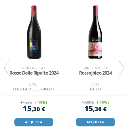
VINO ROSSO
VINO ROSSO
x
Rosso Delle Ripalte 2024
Rossojbleo 2024
0,75 L
0,75 L
TENUTA DELLE RIPALTE
GULFI
17
,00 €
(-10%)
17
,00 €
(-10%)
15
15
,30 €
,30 €
ACQUISTA
ACQUISTA