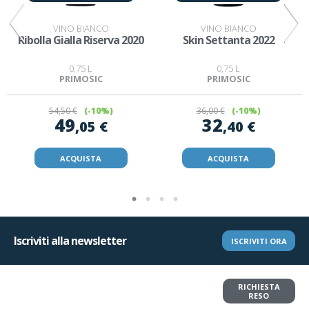
VINO BIANCO
VINO BIANCO
Ribolla Gialla Riserva 2020
Skin Settanta 2022
0,75 L
0,75 L
PRIMOSIC
PRIMOSIC
54
,50 €
(-10%)
36
,00 €
(-10%)
49
32
,05 €
,40 €
ACQUISTA
ACQUISTA
Iscriviti alla newsletter
ISCRIVITI ORA
Vuoi restituire un articolo?
RICHIESTA
Richiedi il reso in pochi clic
RESO