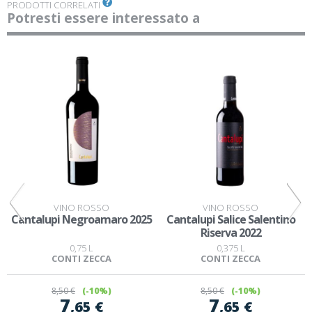
PRODOTTI CORRELATI
Potresti essere interessato a
VINO ROSSO
VINO ROSSO
Cantalupi Negroamaro 2025
Cantalupi Salice Salentino
Riserva 2022
0,75 L
0,375 L
CONTI ZECCA
CONTI ZECCA
8
,50 €
(-10%)
8
,50 €
(-10%)
7
7
,65 €
,65 €