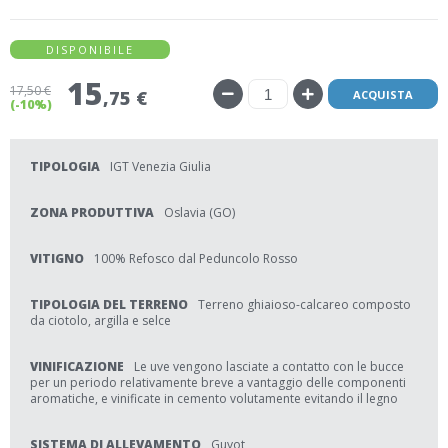
DISPONIBILE
15
17
,50 €
,75 €
ACQUISTA
(-10%)
TIPOLOGIA
IGT Venezia Giulia
ZONA PRODUTTIVA
Oslavia (GO)
VITIGNO
100% Refosco dal Peduncolo Rosso
TIPOLOGIA DEL TERRENO
Terreno ghiaioso-calcareo composto
da ciotolo, argilla e selce
VINIFICAZIONE
Le uve vengono lasciate a contatto con le bucce
per un periodo relativamente breve a vantaggio delle componenti
aromatiche, e vinificate in cemento volutamente evitando il legno
SISTEMA DI ALLEVAMENTO
Guyot