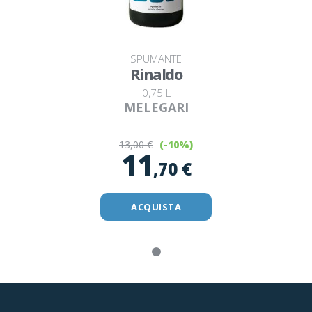
SPUMANTE
Rinaldo
0,75 L
MELEGARI
13
,00 €
(-10%)
11
,70 €
ACQUISTA