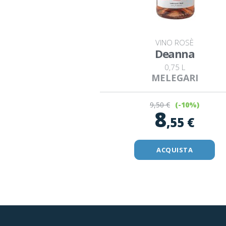
VINO ROSÈ
Deanna
0,75 L
MELEGARI
9
,50 €
(-10%)
8
,55 €
ACQUISTA