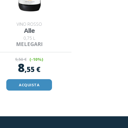
VINO ROSSO
Alle
0,75 L
MELEGARI
9
,50 €
(-10%)
8
,55 €
ACQUISTA