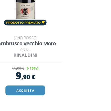
VINO ROSSO
ambrusco Vecchio Moro
0,75 L
RINALDINI
11
,00 €
(-10%)
9
,90 €
ACQUISTA