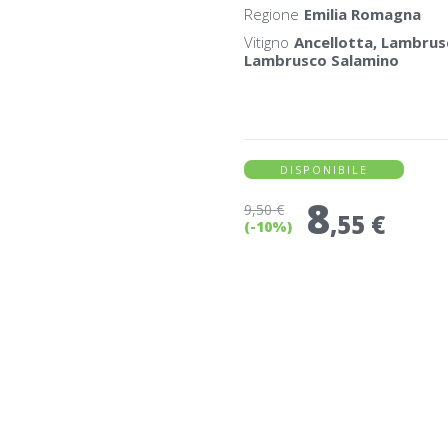
Regione
Emilia Romagna
Vitigno
Ancellotta, Lambrus
Lambrusco Salamino
DISPONIBILE
8
9
,50 €
,55 €
(-10%)