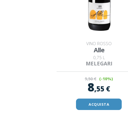
VINO ROSSO
Alle
0,75 L
MELEGARI
9
,50 €
(-10%)
8
,55 €
ACQUISTA