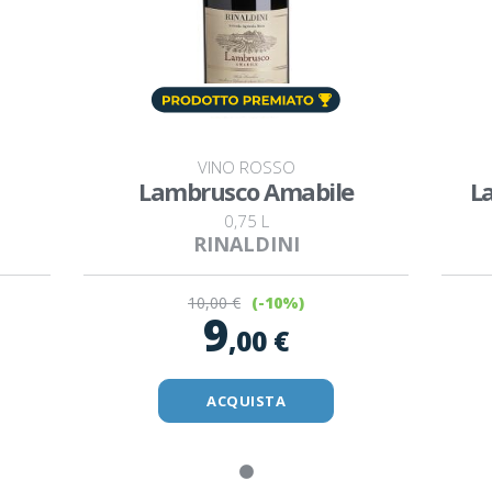
VINO ROSSO
Lambrusco Amabile
L
0,75 L
RINALDINI
10
,00 €
(-10%)
9
,00 €
ACQUISTA