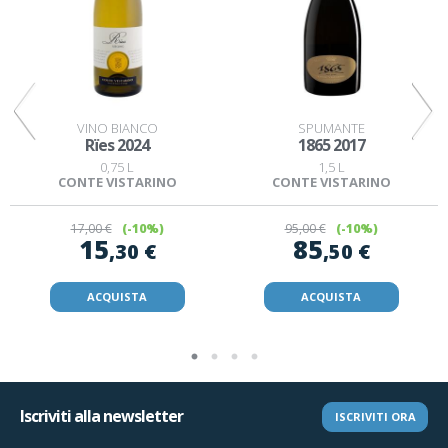
VINO BIANCO
SPUMANTE
Rïes 2024
1865 2017
0,75 L
1,5 L
CONTE VISTARINO
CONTE VISTARINO
17
,00 €
(-10%)
95
,00 €
(-10%)
15
85
,30 €
,50 €
ACQUISTA
ACQUISTA
Iscriviti alla newsletter
ISCRIVITI ORA