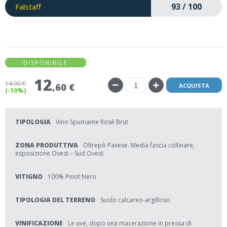
93 / 100
Falstaff
DISPONIBILE
12
14
,00 €
,60 €
ACQUISTA
(-10%)
TIPOLOGIA
Vino Spumante Rosé Brut
ZONA PRODUTTIVA
Oltrepò Pavese. Media fascia collinare,
esposizione Ovest – Sud Ovest.
VITIGNO
100% Pinot Nero
TIPOLOGIA DEL TERRENO
Suolo calcareo-argilloso
VINIFICAZIONE
Le uve, dopo una macerazione in pressa di