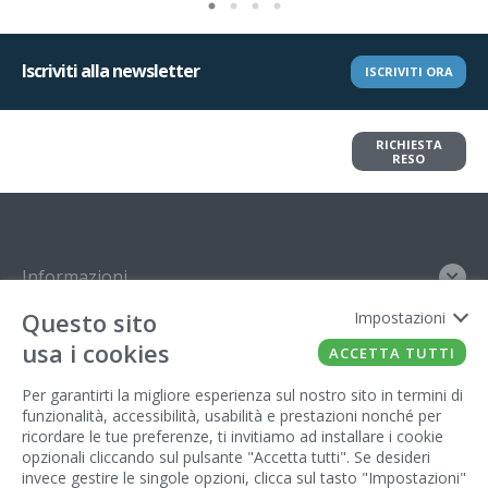
Iscriviti alla newsletter
ISCRIVITI ORA
Vuoi restituire un articolo?
RICHIESTA
Richiedi il reso in pochi clic
RESO
Informazioni
Questo sito
Impostazioni
Contatto
usa i cookies
ACCETTA TUTTI
Legal
Per garantirti la migliore esperienza sul nostro sito in termini di
funzionalità, accessibilità, usabilità e prestazioni nonché per
Gestore del sito
ricordare le tue preferenze, ti invitiamo ad installare i cookie
opzionali cliccando sul pulsante "Accetta tutti". Se desideri
invece gestire le singole opzioni, clicca sul tasto "Impostazioni"
FATTO CON IL
DA EUROBUSINESS