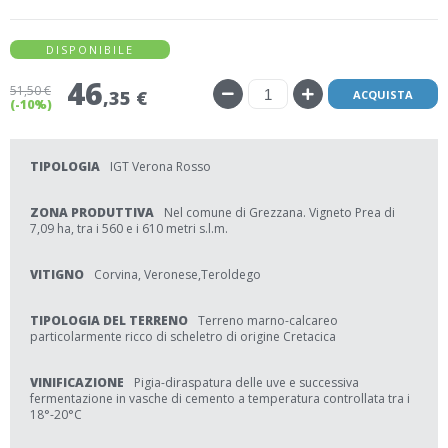
DISPONIBILE
46
51
,50 €
,35 €
ACQUISTA
(-10%)
TIPOLOGIA
IGT Verona Rosso
ZONA PRODUTTIVA
Nel comune di Grezzana. Vigneto Prea di
7,09 ha, tra i 560 e i 610 metri s.l.m.
VITIGNO
Corvina, Veronese,Teroldego
TIPOLOGIA DEL TERRENO
Terreno marno-calcareo
particolarmente ricco di scheletro di origine Cretacica
VINIFICAZIONE
Pigia-diraspatura delle uve e successiva
fermentazione in vasche di cemento a temperatura controllata tra i
18°-20°C