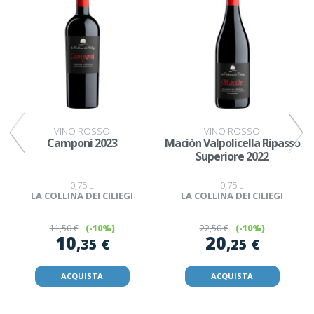
VINO ROSSO
VINO ROSSO
Camponi 2023
Maciòn Valpolicella Ripasso
Superiore 2022
0,75 L
0,75 L
LA COLLINA DEI CILIEGI
LA COLLINA DEI CILIEGI
11
,50 €
(-10%)
22
,50 €
(-10%)
10
20
,35 €
,25 €
ACQUISTA
ACQUISTA