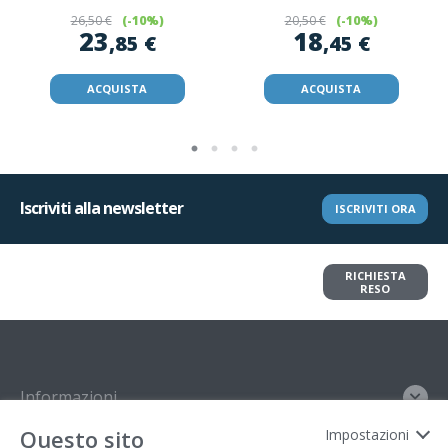
26
,50 €
(-10%)
20
,50 €
(-10%)
23
18
,85 €
,45 €
ACQUISTA
ACQUISTA
Iscriviti alla newsletter
ISCRIVITI ORA
Vuoi restituire un articolo?
RICHIESTA
Richiedi il reso in pochi clic
RESO
Informazioni
Questo sito
Impostazioni
Contatto