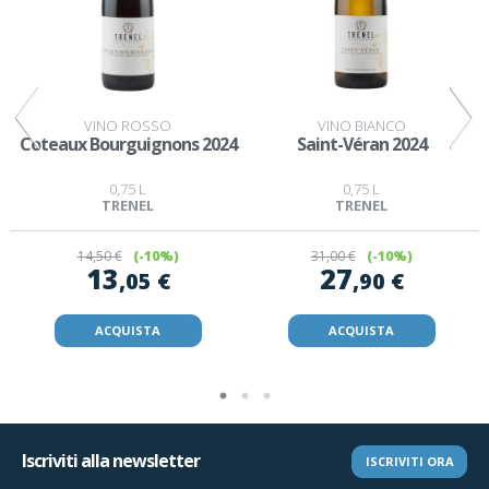
VINO ROSSO
VINO BIANCO
s
Coteaux Bourguignons 2024
Saint-Véran 2024
0,75 L
0,75 L
TRENEL
TRENEL
14
,50 €
(-10%)
31
,00 €
(-10%)
13
27
,05 €
,90 €
ACQUISTA
ACQUISTA
Iscriviti alla newsletter
ISCRIVITI ORA